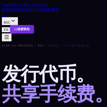
FlapShare
·
基于 flap.tech
探索
代币
智能体
发行代币
领取费用
𝕏
BSC
连接钱包
EN
FLAP.SH PROTOCOL
·
BSC
·
MONAD · XLAYER 即将上线
发行代币。
共享手续费